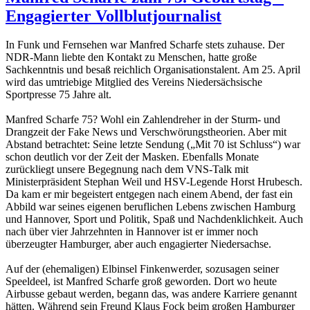
Engagierter Vollblutjournalist
In Funk und Fernsehen war Manfred Scharfe stets zuhause. Der
NDR-Mann liebte den Kontakt zu Menschen, hatte große
Sachkenntnis und besaß reichlich Organisationstalent. Am 25. April
wird das umtriebige Mitglied des Vereins Niedersächsische
Sportpresse 75 Jahre alt.
Manfred Scharfe 75? Wohl ein Zahlendreher in der Sturm- und
Drangzeit der Fake News und Verschwörungstheorien. Aber mit
Abstand betrachtet: Seine letzte Sendung („Mit 70 ist Schluss“) war
schon deutlich vor der Zeit der Masken. Ebenfalls Monate
zurückliegt unsere Begegnung nach dem VNS-Talk mit
Ministerpräsident Stephan Weil und HSV-Legende Horst Hrubesch.
Da kam er mir begeistert entgegen nach einem Abend, der fast ein
Abbild war seines eigenen beruflichen Lebens zwischen Hamburg
und Hannover, Sport und Politik, Spaß und Nachdenklichkeit. Auch
nach über vier Jahrzehnten in Hannover ist er immer noch
überzeugter Hamburger, aber auch engagierter Niedersachse.
Auf der (ehemaligen) Elbinsel Finkenwerder, sozusagen seiner
Speeldeel, ist Manfred Scharfe groß geworden. Dort wo heute
Airbusse gebaut werden, begann das, was andere Karriere genannt
hätten. Während sein Freund Klaus Fock beim großen Hamburger