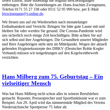
freien Eintritt. Bitte unbedingt die original Bescheinigungen
mitbringen. Bitte die Anmeldungen an: Hans-Joachim Zwingmann,
Telefon 0171 55 27 338 oder 0511 52 95 999 bzw. per E-Mail
hjzwingmann@t-online.de
.
Wir freuen uns auf ein Wiedersehen nach monatelanger
Enthaltsamkeit und Verzicht. Bringen Sie bitte gute Laune mit und
bleiben Sie oder werden Sie gesund. Die Corona-Pandemie wird
uns sicherlich noch einige Zeit beschäftigen. Bitte achten Sie auf
sich selbst und ihre Angehörigen. Die Gesundheit unserer Mitglieder
und Ihrer Angehörigen steht stets im Mittelpunkt. Wegen der aktuell
geltenden Hygienekonzepte des DBKV (Deutscher Bohle Kegler
Verband) müssen wir notgedrungen auf den Kegelwettbewerb
verzichten.
Hans Milberg zum 75. Geburtstag – Ein
vielseitiger Mensch
Was hat Hans Milberg nicht schon alles in seinem Berufsleben
gemacht. Reporter, Pressesprecher und Sportfunktionär war er zum
Beispiel. Am 29. April wird das nimmermüde Mitglied des Vereins
Niedersächsische Sportpresse 75 Jahre alt.