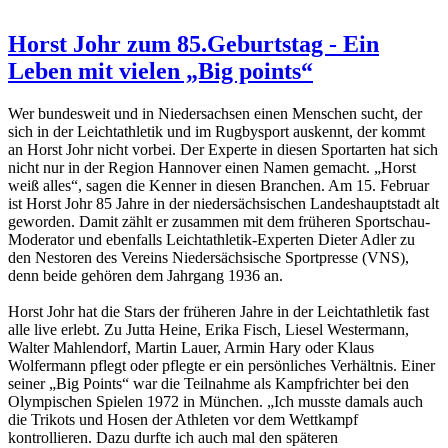
Horst Johr zum 85.Geburtstag - Ein
Leben mit vielen „Big points“
Wer bundesweit und in Niedersachsen einen Menschen sucht, der
sich in der Leichtathletik und im Rugbysport auskennt, der kommt
an Horst Johr nicht vorbei. Der Experte in diesen Sportarten hat sich
nicht nur in der Region Hannover einen Namen gemacht. „Horst
weiß alles“, sagen die Kenner in diesen Branchen. Am 15. Februar
ist Horst Johr 85 Jahre in der niedersächsischen Landeshauptstadt alt
geworden. Damit zählt er zusammen mit dem früheren Sportschau-
Moderator und ebenfalls Leichtathletik-Experten Dieter Adler zu
den Nestoren des Vereins Niedersächsische Sportpresse (VNS),
denn beide gehören dem Jahrgang 1936 an.
Horst Johr hat die Stars der früheren Jahre in der Leichtathletik fast
alle live erlebt. Zu Jutta Heine, Erika Fisch, Liesel Westermann,
Walter Mahlendorf, Martin Lauer, Armin Hary oder Klaus
Wolfermann pflegt oder pflegte er ein persönliches Verhältnis. Einer
seiner „Big Points“ war die Teilnahme als Kampfrichter bei den
Olympischen Spielen 1972 in München. „Ich musste damals auch
die Trikots und Hosen der Athleten vor dem Wettkampf
kontrollieren. Dazu durfte ich auch mal den späteren