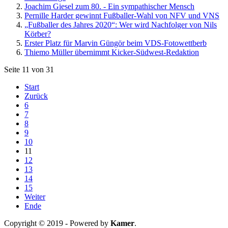
Joachim Giesel zum 80. - Ein sympathischer Mensch
Pernille Harder gewinnt Fußballer-Wahl von NFV und VNS
„Fußballer des Jahres 2020“: Wer wird Nachfolger von Nils
Körber?
Erster Platz für Marvin Güngör beim VDS-Fotowettberb
Thiemo Müller übernimmt Kicker-Südwest-Redaktion
Seite 11 von 31
Start
Zurück
6
7
8
9
10
11
12
13
14
15
Weiter
Ende
Copyright © 2019 - Powered by
Kamer
.