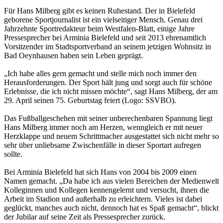
Für Hans Milberg gibt es keinen Ruhestand. Der in Bielefeld
geborene Sportjournalist ist ein vielseitiger Mensch. Genau drei
Jahrzehnte Sportredakteur beim Westfalen-Blatt, einige Jahre
Pressesprecher bei Arminia Bielefeld und seit 2013 ehrenamtlich
Vorsitzender im Stadtsportverband an seinem jetzigen Wohnsitz in
Bad Oeynhausen haben sein Leben geprägt.
„Ich habe alles gern gemacht und stelle mich noch immer den
Herausforderungen. Der Sport hält jung und sorgt auch für schöne
Erlebnisse, die ich nicht missen möchte“, sagt Hans Milberg, der am
29. April seinen 75. Geburtstag feiert (Logo: SSVBO).
Das Fußballgeschehen mit seiner unberechenbaren Spannung liegt
Hans Milberg immer noch am Herzen, wenngleich er mit neuer
Herzklappe und neuem Schrittmacher ausgestattet sich nicht mehr so
sehr über unliebsame Zwischenfälle in dieser Sportart aufregen
sollte.
Bei Arminia Bielefeld hat sich Hans von 2004 bis 2009 einen
Namen gemacht. „Da habe ich aus vielen Bereichen der Medienwelt
Kolleginnen und Kollegen kennengelernt und versucht, ihnen die
Arbeit im Stadion und außerhalb zu erleichtern. Vieles ist dabei
geglückt, manches auch nicht, dennoch hat es Spaß gemacht“, blickt
der Jubilar auf seine Zeit als Pressesprecher zurück.